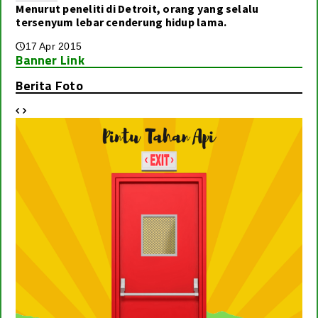
Menurut peneliti di Detroit, orang yang selalu
tersenyum lebar cenderung hidup lama.
Agenda
17 Apr 2015
🕔
Layanan Kami
Banner Link
Berita Foto
Spesialis Pintu Besi


Kontak