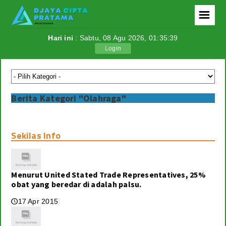
☰
Hari ini
: Sabtu, 08 Agu 2026,
01:35:39
Login
Berita
Politik
Berita Kategori "Olahraga"
Ekonomi
Tutorial
Sekilas Info
Teknologi
Menurut United Stated Trade Representatives, 25%
Internasional
obat yang beredar di adalah palsu.
Berita Foto
17 Apr 2015
🕔
Download