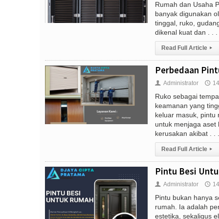
Rumah dan Usaha Pin
banyak digunakan ol
tinggal, ruko, guda
dikenal kuat dan . . .
Read Full Article
▸
Perbedaan Pintu
Administrator
14
👤
🕔
Ruko sebagai tempa
keamanan yang tingg
keluar masuk, pintu
untuk menjaga aset
kerusakan akibat . . 
Read Full Article
▸
Pintu Besi Untu
Administrator
14
👤
🕔
Pintu bukan hanya s
rumah. Ia adalah p
estetika, sekaligus