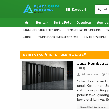
Kategori
Berita
Berita Foto
Download
Agenda
PAGAR GERBANG TELESKOPIK
BENGKEL LAS DI BANDUNG
T
KANOPI
SWING DOOR EMERGENCY EXIT
PINTU BESI LIPAT
BERITA TAG "PINTU FOLDING GATE"
Jasa Pembuatan 
0
Administrator
11
👤
🕔
Solusi Keamanan Pr
untuk Kebutuhan Us
satu faktor penting 
pemilik toko, gudang
komersial lainnya. Sel
Read Full Article
▸