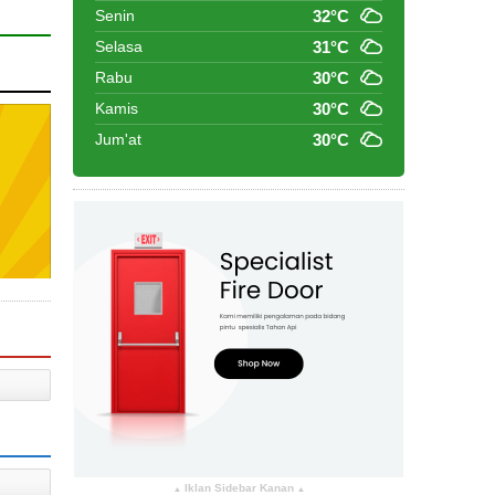
Senin
32°C
Selasa
31°C
Rabu
30°C
Kamis
30°C
Jum'at
30°C
Iklan Sidebar Kanan
▴
▴