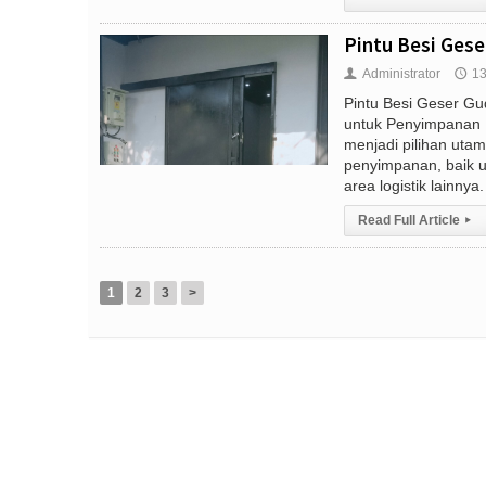
Pintu Besi Gese
Administrator
13
👤
🕔
Pintu Besi Geser Gu
untuk Penyimpanan P
menjadi pilihan uta
penyimpanan, baik 
area logistik lainnya. 
Read Full Article
▸
1
2
3
>