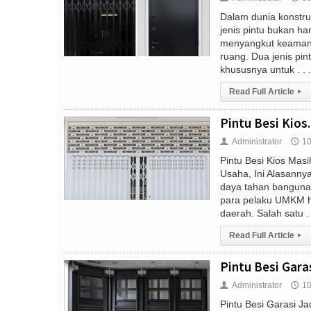
Dalam dunia konstru
jenis pintu bukan ha
menyangkut keamanan
ruang. Dua jenis pin
khususnya untuk . . .
Read Full Article
▸
Pintu Besi Kios..
Administrator
10
👤
🕔
Pintu Besi Kios Masi
Usaha, Ini Alasann
daya tahan banguna
para pelaku UMKM hi
daerah. Salah satu . 
Read Full Article
▸
Pintu Besi Garasi
Administrator
10
👤
🕔
Pintu Besi Garasi J