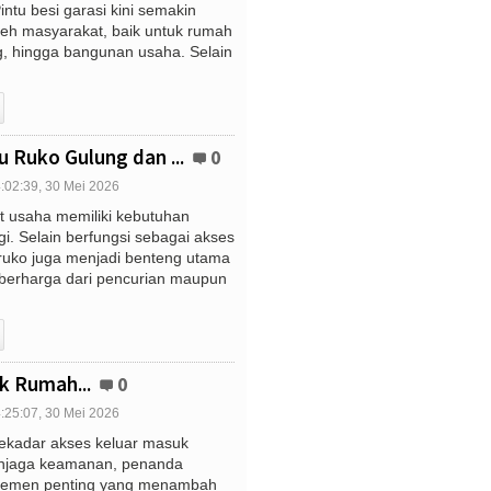
tu besi garasi kini semakin
eh masyarakat, baik untuk rumah
ng, hingga bangunan usaha. Selain
 Ruko Gulung dan ...
0
:02:39, 30 Mei 2026
t usaha memiliki kebutuhan
i. Selain berfungsi sebagai akses
 ruko juga menjadi benteng utama
 berharga dari pencurian maupun
.
k Rumah...
0
:25:07, 30 Mei 2026
ekadar akses keluar masuk
enjaga keamanan, penanda
 elemen penting yang menambah