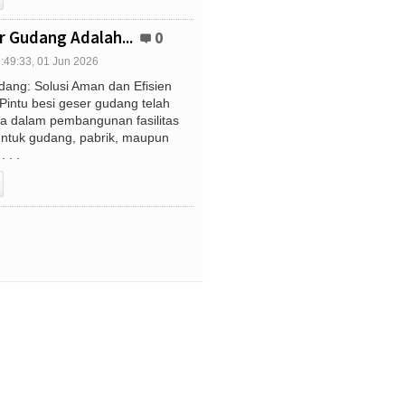
r Gudang Adalah...
0
:49:33, 01 Jun 2026
dang: Solusi Aman dan Efisien
intu besi geser gudang telah
ma dalam pembangunan fasilitas
untuk gudang, pabrik, maupun
. . .