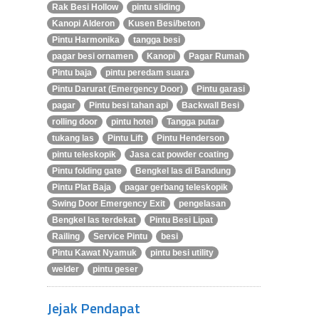
Rak Besi Hollow
pintu sliding
Kanopi Alderon
Kusen Besi/beton
Pintu Harmonika
tangga besi
pagar besi ornamen
Kanopi
Pagar Rumah
Pintu baja
pintu peredam suara
Pintu Darurat (Emergency Door)
Pintu garasi
pagar
Pintu besi tahan api
Backwall Besi
rolling door
pintu hotel
Tangga putar
tukang las
Pintu Lift
Pintu Henderson
pintu teleskopik
Jasa cat powder coating
Pintu folding gate
Bengkel las di Bandung
Pintu Plat Baja
pagar gerbang teleskopik
Swing Door Emergency Exit
pengelasan
Bengkel las terdekat
Pintu Besi Lipat
Railing
Service Pintu
besi
Pintu Kawat Nyamuk
pintu besi utility
welder
pintu geser
Jejak Pendapat