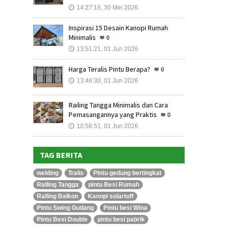
14:27:16, 30 Mei 2026
🕔
Inspirasi 15 Desain Kanopi Rumah
Minimalis
0
13:51:21, 01 Jun 2026
🕔
Harga Teralis Pintu Berapa?
0
13:46:30, 01 Jun 2026
🕔
Railing Tangga Minimalis dan Cara
Pemasangannya yang Praktis
0
10:56:51, 01 Jun 2026
🕔
TAG BERITA
welding
Tralis
Pintu gedung bertingkat
Ralling Tangga
pintu Besi Rumah
Ralling Balkon
Kanopi solartuff
Pintu Swing Gudang
Pintu besi Wina
Pintu Besi Double
pintu besi pabrik