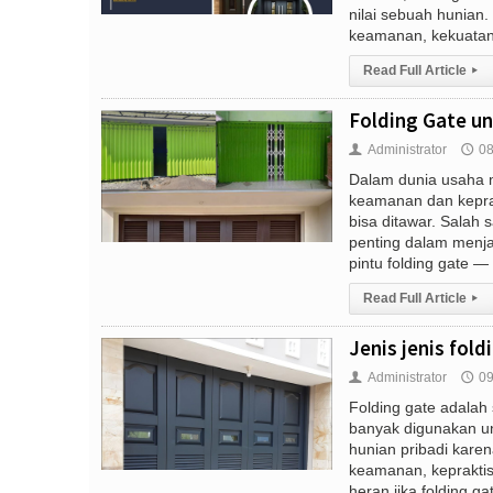
nilai sebuah hunia
keamanan, kekuatan, 
Read Full Article
▸
Folding Gate un
Administrator
08
👤
🕔
Dalam dunia usaha 
keamanan dan keprak
bisa ditawar. Salah
penting dalam men
pintu folding gate — s
Read Full Article
▸
Jenis jenis foldi
Administrator
09
👤
🕔
Folding gate adalah 
banyak digunakan u
hunian pribadi kare
keamanan, kepraktisa
heran jika folding gate