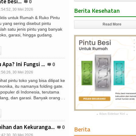
te besi...
0
Berita Kesehatan
:54:52, 30 Mei 2026
ktis untuk Rumah & Ruko Pintu
u yang sering disebut pintu
Read More
lah satu jenis pintu yang banyak
toko, garasi, hingga gudang.
 Apa? Ini Fungsi ...
0
:56:26, 30 Mei 2026
hat pintu toko yang bisa dilipat ke
onika, itu namanya folding gate.
p populer di Indonesia, terutama
dang, dan garasi. Banyak orang . .
Iklan Sidebar Kiri
▴
▴
ihan dan Kekuranga...
0
Berita
:42:30, 30 Mei 2026