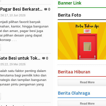
Banner Link
agar Besi Berkarat...
0
Berita Foto
:56:17, 10 Jun 2026
jadi pilihan favorit banyak
mahan, kantor, hingga bangunan
at dan aman, pagar besi juga
 pilihan desain yang dapat
onsep . . .
ate Besi untuk Tok...
0
:05:22, 29 Mei 2026
Beritaa Hiburan
lah satu faktor penting dalam
terutama bagi pemilik toko dan
strategis dan tampilan bangunan
Read More
gunaan pintu pengaman yang
Berita Olahraga
Read More