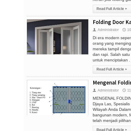
Read Full Article
▸
Folding Door Ka
Administrator
10
👤
🕔
Di era modern seper
orang yang menging
mereka tampil denga
dan rapi. Salah satu
untuk menciptakan . 
Read Full Article
▸
Mengenal Foldin
Administrator
11
👤
🕔
MENGENAL FOLDIN
Djaya Las, Spesialis
Wilayah Anda Dalam
bangunan modern, fo
telah menjadi pilihan 
Read Full Article
▸