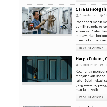
Cara Mencegah P
Administrator
11
👤
🕔
Pagar besi masih men
pemilik rumah, peru
komersial. Selain ku
menawarkan berbagai
disesuaikan dengan k
Read Full Article
▸
Harga Folding G
Administrator
11
👤
🕔
Keamanan menjadi sa
menjalankan usaha, 
ruko. Selain lokasi 
yang menarik, peng
kuat juga wajib . . .
Read Full Article
▸