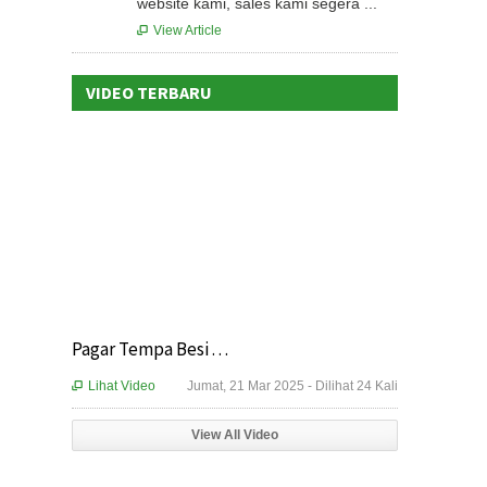
website kami, sales kami segera ...
View Article

VIDEO TERBARU
Pagar Tempa Besi . . .
Lihat Video
Jumat, 21 Mar 2025 - Dilihat 24 Kali

View All Video