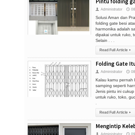
Pintu folding ga
Administrator
08
👤
🕔
Solusi Aman dan Pra
folding gate besi ata
harmonika adalah sa
dipakai untuk ruko, 
Selain . . .
Read Full Article
▸
Folding Gate Itu
Administrator
08
👤
🕔
Kalau kamu pernah li
samping seperti harm
Jenis pintu ini cuku
untuk ruko, toko, gu
.
Read Full Article
▸
Mengintip Keleb
Administrator
09
👤
🕔