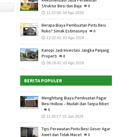
Rekomendasi Jasa Perawatan
Struktur Besi dan Baja
0
11:15:08, 04 Agu 2026
🕔
Berapa Biaya Pembuatan Pintu Besi
Ruko? Simak Estimasinya
0
12:02:42, 03 Agu 2026
🕔
Kanopi Jadi Investasi Jangka Panjang
Properti
0
09:18:43, 03 Agu 2026
🕔
BERITA POPULER
Menghitung Biaya Pembuatan Pagar
Besi Hollow – Mudah dan Tanpa Ribet
0
11:30:27, 01 Jun 2026
🕔
Tips Perawatan Pintu Besi Geser Agar
Awet dan Tidak Macet
0