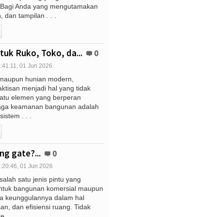
n. Bagi Anda yang mengutamakan
dan tampilan . . .
tuk Ruko, Toko, da...
0
:41:11, 01 Jun 2026
maupun hunian modern,
tisan menjadi hal yang tidak
 satu elemen yang berperan
jaga keamanan bangunan adalah
istem . . .
ng gate?...
0
:20:46, 01 Jun 2026
salah satu jenis pintu yang
ntuk bangunan komersial maupun
na keunggulannya dalam hal
n, dan efisiensi ruang. Tidak
 . . .