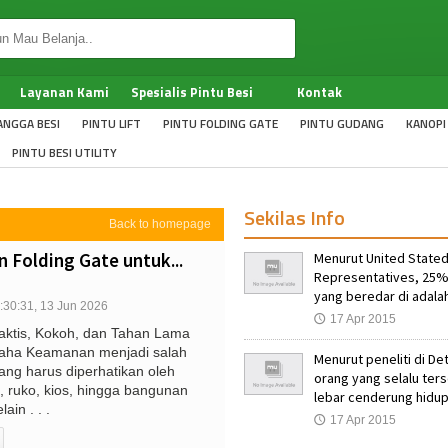
Layanan Kami
Spesialis Pintu Besi
Kontak
ANGGA BESI
PINTU LIFT
PINTU FOLDING GATE
PINTU GUDANG
KANOPI
PINTU BESI UTILITY
Sekilas Info
Back to homepage
Folding Gate untuk...
Menurut United Stated
Representatives, 25%
yang beredar di adalah
:30:31, 13 Jun 2026
17 Apr 2015
🕔
aktis, Kokoh, dan Tahan Lama
aha Keamanan menjadi salah
Menurut peneliti di Det
yang harus diperhatikan oleh
orang yang selalu te
, ruko, kios, hingga bangunan
lebar cenderung hidup
ain . . .
17 Apr 2015
🕔