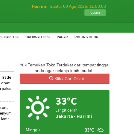
Hari ini
: Sabtu, 08 Agu 2026,
11:58:04
Login
 SOLARTUFF
BACKWALL BESI
PAGAR
ROLLING DOOR
Yuk Temukan Toko Terdekat dari tempat tinggal
anda agar belanja lebih mudah.
 Trade
Klik / Cari Disini
 obat
 palsu.
33°C
roit,
Langit cerah
rsenyum
Jakarta - Hari Ini
 lama.
Minggu
33°C