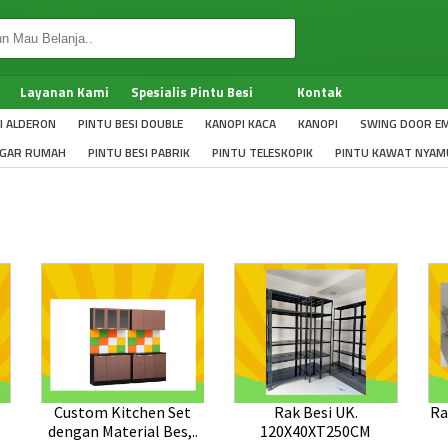
Layanan Kami
Spesialis Pintu Besi
Kontak
I ALDERON
PINTU BESI DOUBLE
KANOPI KACA
KANOPI
SWING DOOR EM
GAR RUMAH
PINTU BESI PABRIK
PINTU TELESKOPIK
PINTU KAWAT NYAM
Custom Kitchen Set
Rak Besi UK.
Ra
dengan Material Bes,..
120X40XT250CM