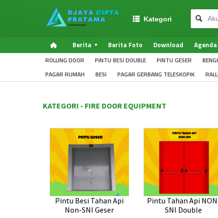
Kategori
Berita
Berita Foto
Download
Agenda
ROLLING DOOR
PINTU BESI DOUBLE
PINTU GESER
BENG
PAGAR RUMAH
BESI
PAGAR GERBANG TELESKOPIK
RAL
KATEGORI - FIRE DOOR EQUIPMENT
Pintu Besi Tahan Api
Pintu Tahan Api NON
Non-SNI Geser
SNI Double