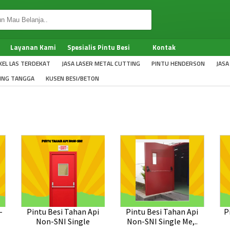
Layanan Kami
Spesialis Pintu Besi
Kontak
KEL LAS TERDEKAT
JASA LASER METAL CUTTING
PINTU HENDERSON
JASA
LING TANGGA
KUSEN BESI/BETON
-
Pintu Besi Tahan Api
Pintu Besi Tahan Api
P
Non-SNI Single
Non-SNI Single Me,..