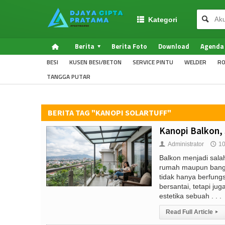
Kategori
Berita
Berita Foto
Download
Agenda
BESI
KUSEN BESI/BETON
SERVICE PINTU
WELDER
RO
TANGGA PUTAR
BERITA TAG "KANOPI SOLARTUFF"
Kanopi Balkon, 
Administrator
10
👤
🕔
Balkon menjadi sala
rumah maupun bangu
tidak hanya berfung
bersantai, tetapi ju
estetika sebuah . . .
Read Full Article
▸