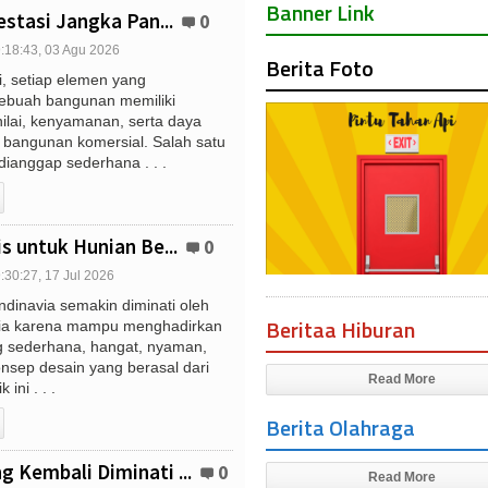
Banner Link
estasi Jangka Pan...
0
:18:43, 03 Agu 2026
Berita Foto
i, setiap elemen yang
ebuah bangunan memiliki
ilai, kenyamanan, serta daya
 bangunan komersial. Salah satu
dianggap sederhana . . .
s untuk Hunian Be...
0
:30:27, 17 Jul 2026
dinavia semakin diminati oleh
Beritaa Hiburan
sia karena mampu menghadirkan
 sederhana, hangat, nyaman,
onsep desain yang berasal dari
Read More
ini . . .
Berita Olahraga
 Kembali Diminati ...
0
Read More