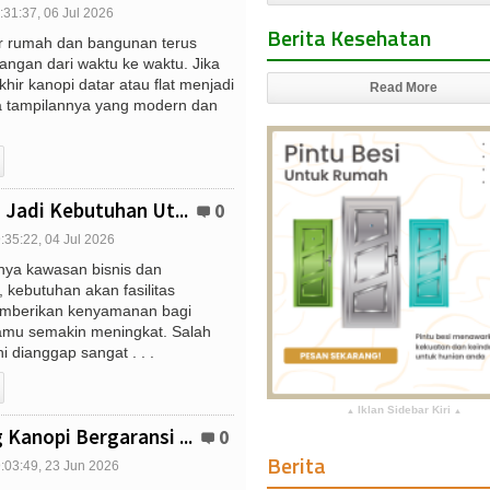
:31:37, 06 Jul 2026
Berita Kesehatan
or rumah dan bangunan terus
ngan dari waktu ke waktu. Jika
hir kanopi datar atau flat menjadi
Read More
a tampilannya yang modern dan
 Jadi Kebutuhan Ut...
0
:35:22, 04 Jul 2026
nya kawasan bisnis dan
 kebutuhan akan fasilitas
mberikan kenyamanan bagi
mu semakin meningkat. Salah
ni dianggap sangat . . .
Iklan Sidebar Kiri
▴
▴
Kanopi Bergaransi ...
0
Berita
:03:49, 23 Jun 2026