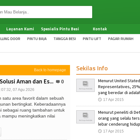
Layanan Kami
Spesialis Pintu Besi
Kontak
LLING DOOR
PINTU BAJA
TANGGA BESI
PINTU LIFT
PAGAR RUMAH
Sekilas Info
Back to homepage
Solusi Aman dan Es...
Menurut United Stated
0
Representatives, 25%
:07:32, 07 Agu 2026
yang beredar di adalah
h satu area favorit dalam sebuah
17 Apr 2015
🕔
nan bertingkat. Keberadaannya
si sebagai ruang tambahan untuk
Menurut peneliti di Det
ga mampu meningkatkan nilai
orang yang selalu te
lebar cenderung hidup
17 Apr 2015
🕔