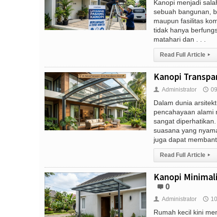
Kanopi menjadi sala
sebuah bangunan, bai
maupun fasilitas kom
tidak hanya berfungs
matahari dan . . .
Read Full Article
▸
Kanopi Transpar
Administrator
09
👤
🕔
Dalam dunia arsitek
pencahayaan alami 
sangat diperhatikan
suasana yang nyama
juga dapat membantu 
Read Full Article
▸
Kanopi Minimali
0
Administrator
10
👤
🕔
Rumah kecil kini men