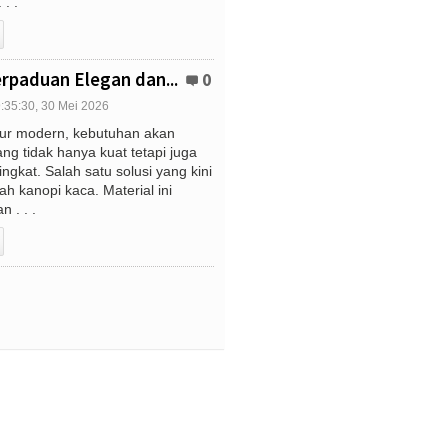
 . .
rpaduan Elegan dan...
0
:35:30, 30 Mei 2026
tur modern, kebutuhan akan
g tidak hanya kuat tetapi juga
ngkat. Salah satu solusi yang kini
ah kanopi kaca. Material ini
 . . .