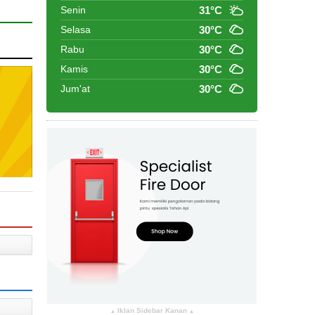
Senin
31°C
Selasa
30°C
Rabu
30°C
Kamis
30°C
Jum'at
30°C
Iklan Sidebar Kanan
▴
▴