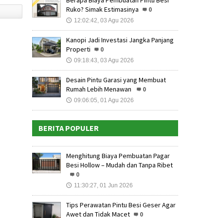
Berapa Biaya Pembuatan Pintu Besi
Ruko? Simak Estimasinya
0
12:02:42, 03 Agu 2026
🕔
Kanopi Jadi Investasi Jangka Panjang
Properti
0
09:18:43, 03 Agu 2026
🕔
Desain Pintu Garasi yang Membuat
Rumah Lebih Menawan
0
09:06:05, 01 Agu 2026
🕔
BERITA POPULER
Menghitung Biaya Pembuatan Pagar
Besi Hollow – Mudah dan Tanpa Ribet
0
11:30:27, 01 Jun 2026
🕔
Tips Perawatan Pintu Besi Geser Agar
Awet dan Tidak Macet
0