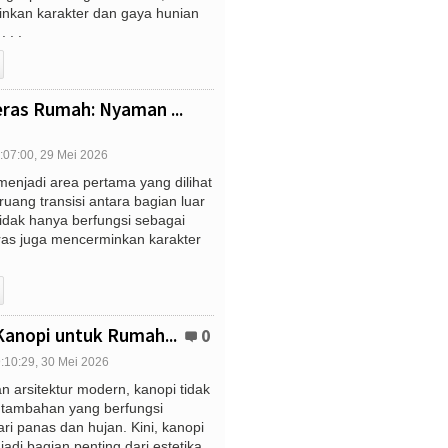
nkan karakter dan gaya hunian
 . .
ras Rumah: Nyaman ...
:07:00, 29 Mei 2026
menjadi area pertama yang dilihat
ruang transisi antara bagian luar
idak hanya berfungsi sebagai
eras juga mencerminkan karakter
Kanopi untuk Rumah...
0
:10:29, 30 Mei 2026
arsitektur modern, kanopi tidak
 tambahan yang berfungsi
ri panas dan hujan. Kini, kanopi
jadi bagian penting dari estetika