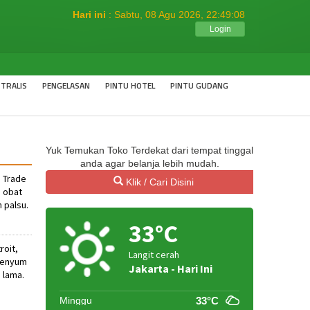
Hari ini
: Sabtu, 08 Agu 2026,
22:49:08
Login
TRALIS
PENGELASAN
PINTU HOTEL
PINTU GUDANG
Yuk Temukan Toko Terdekat dari tempat tinggal
anda agar belanja lebih mudah.
 Trade
Klik / Cari Disini
 obat
 palsu.
33°C
roit,
Langit cerah
rsenyum
Jakarta - Hari Ini
 lama.
Minggu
33°C