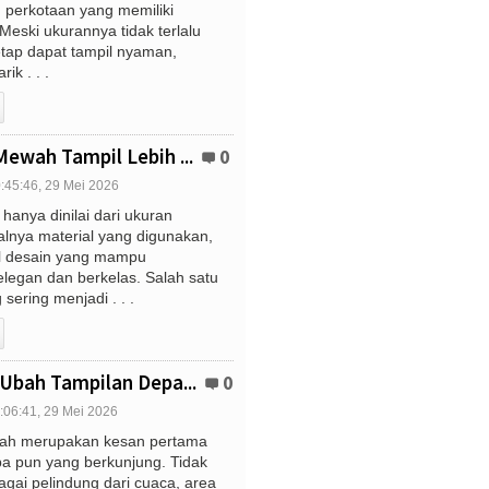
 perkotaan yang memiliki
Meski ukurannya tidak terlalu
etap dapat tampil nyaman,
ik . . .
ewah Tampil Lebih ...
0
:45:46, 29 Mei 2026
anya dinilai dari ukuran
lnya material yang digunakan,
ail desain yang mampu
legan dan berkelas. Salah satu
sering menjadi . . .
Ubah Tampilan Depa...
0
:06:41, 29 Mei 2026
mah merupakan kesan pertama
apa pun yang berkunjung. Tidak
agai pelindung dari cuaca, area