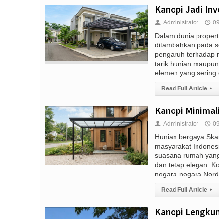
Kanopi Jadi Inv
Administrator
09
👤
🕔
Dalam dunia propert
ditambahkan pada s
pengaruh terhadap n
tarik hunian maupun
elemen yang sering 
Read Full Article
▸
Kanopi Minimali
Administrator
09
👤
🕔
Hunian bergaya Skan
masyarakat Indone
suasana rumah yang
dan tetap elegan. K
negara-negara Nordik 
Read Full Article
▸
Kanopi Lengkung