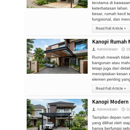
terutama di kawasan
keterbatasan lahan. 
besar, rumah kecil t
fungsional, dan menar
Read Full Article
▸
Kanopi Rumah M
Administrator
10
👤
🕔
Rumah mewah tidak h
bangunan atau maha
tetapi juga dari det
menciptakan kesan e
elemen penting yang 
Read Full Article
▸
Kanopi Modern 
Administrator
11
👤
🕔
Tampilan depan ru
yang dilihat oleh si
hanya berfungsi seb