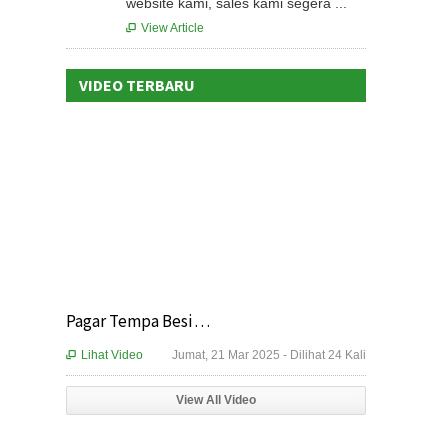
website kami, sales kami segera ...
View Article

VIDEO TERBARU
Pagar Tempa Besi . . .
Lihat Video
Jumat, 21 Mar 2025 - Dilihat 24 Kali

View All Video