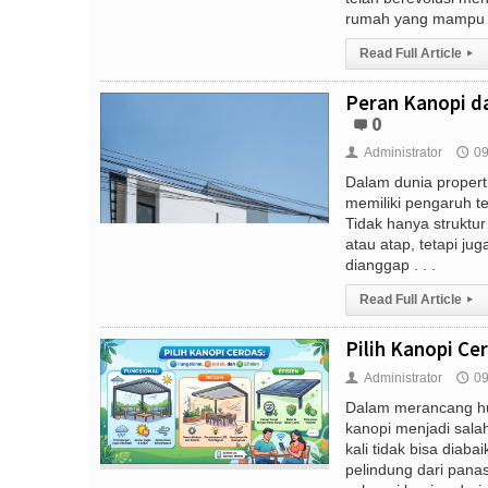
rumah yang mampu .
Read Full Article
▸
Peran Kanopi d
0
Administrator
09
👤
🕔
Dalam dunia propert
memiliki pengaruh t
Tidak hanya struktur
atau atap, tetapi j
dianggap . . .
Read Full Article
▸
Pilih Kanopi Cer
Administrator
09
👤
🕔
Dalam merancang h
kanopi menjadi sala
kali tidak bisa diab
pelindung dari panas