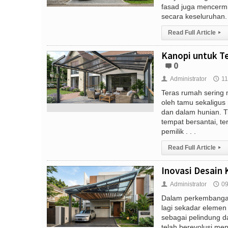
fasad juga mencermi
secara keseluruhan. .
Read Full Article
▸
Kanopi untuk Te
0
Administrator
11
👤
🕔
Teras rumah sering 
oleh tamu sekaligus 
dan dalam hunian. T
tempat bersantai, t
pemilik . . .
Read Full Article
▸
Inovasi Desain 
Administrator
09
👤
🕔
Dalam perkembangan 
lagi sekadar elemen
sebagai pelindung da
telah berevolusi men