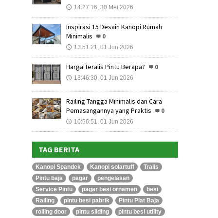
14:27:16, 30 Mei 2026
🕔
Inspirasi 15 Desain Kanopi Rumah
Minimalis
0
13:51:21, 01 Jun 2026
🕔
Harga Teralis Pintu Berapa?
0
13:46:30, 01 Jun 2026
🕔
Railing Tangga Minimalis dan Cara
Pemasangannya yang Praktis
0
10:56:51, 01 Jun 2026
🕔
TAG BERITA
Kanopi Spandek
Kanopi solartuff
Tralis
Pintu baja
pagar
pengelasan
Service Pintu
pagar besi ornamen
besi
Railing
pintu besi pabrik
Pintu Plat Baja
rolling door
pintu sliding
pintu besi utility