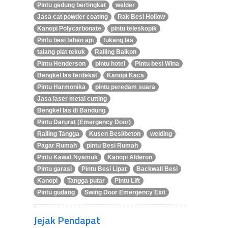
Pintu gedung bertingkat
welder
Jasa cat powder coating
Rak Besi Hollow
Kanopi Polycarbonate
pintu teleskopik
Pintu besi tahan api
tukang las
talang plat tekuk
Ralling Balkon
Pintu Henderson
pintu hotel
Pintu besi Wina
Bengkel las terdekat
Kanopi Kaca
Pintu Harmonika
pintu peredam suara
Jasa laser metal cutting
Bengkel las di Bandung
Pintu Darurat (Emergency Door)
Ralling Tangga
Kusen Besi/beton
welding
Pagar Rumah
pintu Besi Rumah
Pintu Kawat Nyamuk
Kanopi Alderon
Pintu garasi
Pintu Besi Lipat
Backwall Besi
Kanopi
Tangga putar
Pintu Lift
Pintu gudang
Swing Door Emergency Exit
Jejak Pendapat