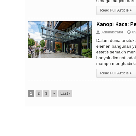
sebagai bagian dari .
Read Full Article
▸
Kanopi Kaca: Pe
Administrator
09
👤
🕔
Dalam dunia arsitek
elemen bangunan yan
estetis semakin meni
banyak diminati adal
mampu menghadirkan
Read Full Article
▸
1
2
3
>
Last ›