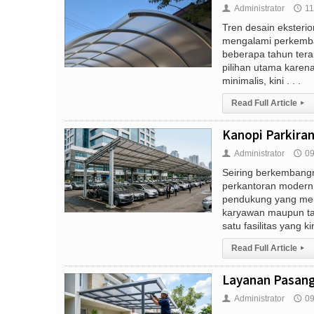
Administrator
11
👤
🕔
Tren desain eksteri
mengalami perkemba
beberapa tahun terak
pilihan utama karen
minimalis, kini . . .
Read Full Article
▸
Kanopi Parkiran
Administrator
09
👤
🕔
Seiring berkembang
perkantoran modern,
pendukung yang me
karyawan maupun ta
satu fasilitas yang ki
Read Full Article
▸
Layanan Pasang 
Administrator
09
👤
🕔