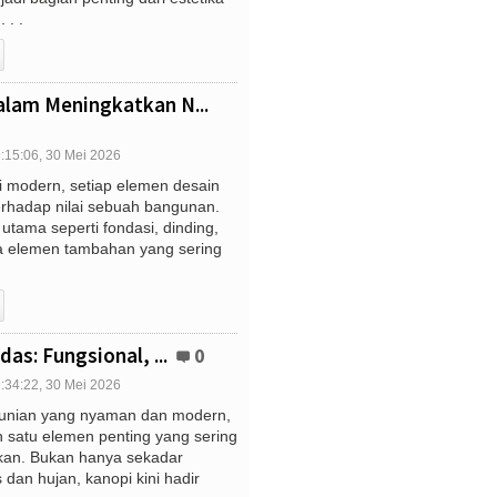
 . .
alam Meningkatkan N...
:15:06, 30 Mei 2026
i modern, setiap elemen desain
erhadap nilai sebuah bangunan.
 utama seperti fondasi, dinding,
uga elemen tambahan yang sering
das: Fungsional, ...
0
:34:22, 30 Mei 2026
unian yang nyaman dan modern,
h satu elemen penting yang sering
aikan. Bukan hanya sekadar
 dan hujan, kanopi kini hadir