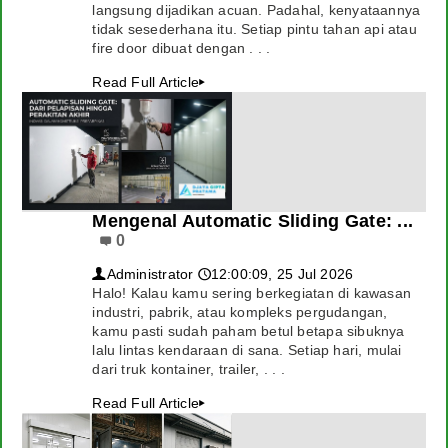
langsung dijadikan acuan. Padahal, kenyataannya
tidak sesederhana itu. Setiap pintu tahan api atau
Agenda
fire door dibuat dengan . . .
Layanan Kami
Read Full Article
▸
Spesialis Pintu Besi
Kontak
Mengenal Automatic Sliding Gate: ...
0
Administrator
12:00:09, 25 Jul 2026
👤
🕔
Halo! Kalau kamu sering berkegiatan di kawasan
industri, pabrik, atau kompleks pergudangan,
kamu pasti sudah paham betul betapa sibuknya
lalu lintas kendaraan di sana. Setiap hari, mulai
dari truk kontainer, trailer, . . .
Read Full Article
▸