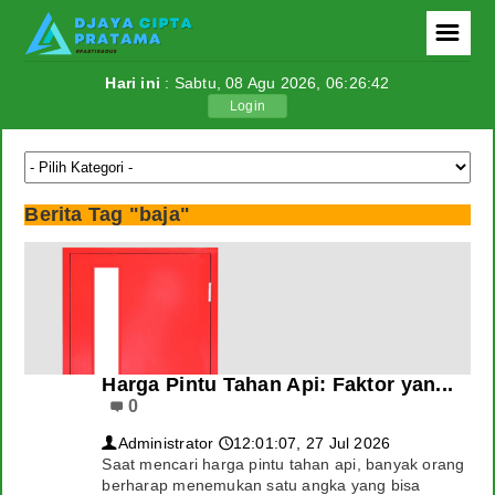
☰
Hari ini
: Sabtu, 08 Agu 2026,
06:26:43
Login
Berita
Politik
Berita Tag "baja"
Ekonomi
Tutorial
Teknologi
Internasional
Harga Pintu Tahan Api: Faktor yan...
0
Berita Foto
Administrator
12:01:07, 27 Jul 2026
👤
🕔
Saat mencari harga pintu tahan api, banyak orang
Download
berharap menemukan satu angka yang bisa