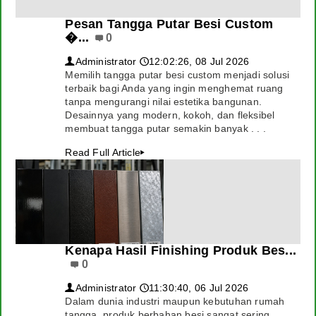
Pesan Tangga Putar Besi Custom
�...
0
Administrator
12:02:26, 08 Jul 2026
👤
🕔
Memilih tangga putar besi custom menjadi solusi
terbaik bagi Anda yang ingin menghemat ruang
tanpa mengurangi nilai estetika bangunan.
Desainnya yang modern, kokoh, dan fleksibel
membuat tangga putar semakin banyak . . .
Read Full Article
▸
Kenapa Hasil Finishing Produk Bes...
0
Administrator
11:30:40, 06 Jul 2026
👤
🕔
Dalam dunia industri maupun kebutuhan rumah
tangga, produk berbahan besi sangat sering