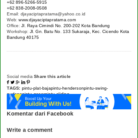
+62 896-5266-5915
+62 838-2008-0508
Email: djayaciptapratama@yahoo.co.id
Web:
www.djayaciptapratama.com
Office:
Jl. Raya Cimindi No. 200-202 Kota Bandung
Workshop:
Jl. Gn. Batu No. 133 Sukaraja, Kec. Cicendo Kota
Bandung 40175
Social media
Share this article





TAGS:
pintu-plat-baja
pintu-henderson
pintu-swing-
gudang
pintu-geser
pintu-sliding
Komentar dari Facebook
Write a comment