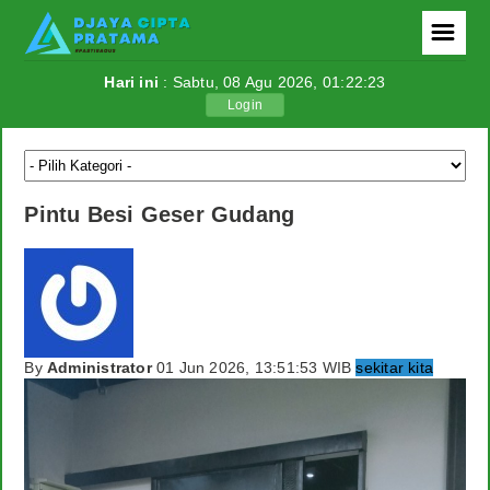
☰
Hari ini
: Sabtu, 08 Agu 2026,
01:22:24
Login
Berita
Politik
Pintu Besi Geser Gudang
Ekonomi
Tutorial
Teknologi
By
Administrator
01 Jun 2026, 13:51:53 WIB
sekitar kita
Internasional
Berita Foto
Download