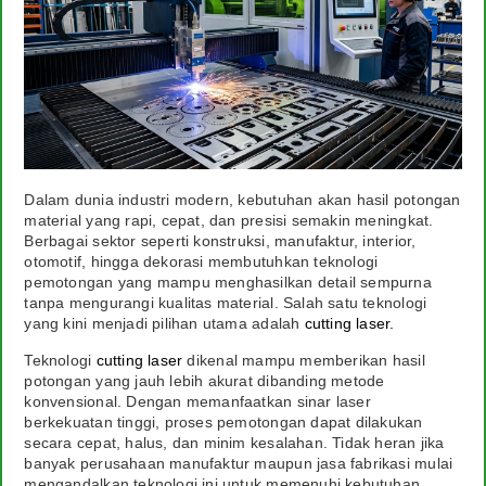
Agenda
Layanan Kami
Spesialis Pintu Besi
Dalam dunia industri modern, kebutuhan akan hasil potongan
Kontak
material yang rapi, cepat, dan presisi semakin meningkat.
Berbagai sektor seperti konstruksi, manufaktur, interior,
otomotif, hingga dekorasi membutuhkan teknologi
pemotongan yang mampu menghasilkan detail sempurna
tanpa mengurangi kualitas material. Salah satu teknologi
yang kini menjadi pilihan utama adalah
cutting laser.
Teknologi
cutting laser
dikenal mampu memberikan hasil
potongan yang jauh lebih akurat dibanding metode
konvensional. Dengan memanfaatkan sinar laser
berkekuatan tinggi, proses pemotongan dapat dilakukan
secara cepat, halus, dan minim kesalahan. Tidak heran jika
banyak perusahaan manufaktur maupun jasa fabrikasi mulai
mengandalkan teknologi ini untuk memenuhi kebutuhan