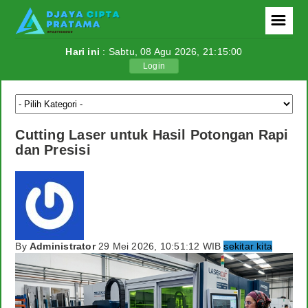
☰
Hari ini
: Sabtu, 08 Agu 2026,
21:15:00
Login
Berita
Politik
Cutting Laser untuk Hasil Potongan Rapi
Ekonomi
dan Presisi
Tutorial
Teknologi
Internasional
By
Administrator
29 Mei 2026, 10:51:12 WIB
sekitar kita
Berita Foto
Download