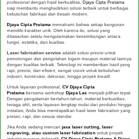
profesional dengan hasil berkualitas,
Djaya Cipta Pratama
siap membantu menghadirkan solusi terbaik untuk berbagai
kebutuhan fabrikasi dan desain modern.
Djaya Cipta Pratama
memahami bahwa setiap bangunan
memiliki karakter unik. Oleh karena itu, solusi yang
ditawarkan selalu mengutamakan keseimbangan antara
fungsi, estetika, dan kualitas.
Laser fabrication service
adalah solusi presisi untuk
pemotongan dan pengolahan logam maupun material lainnya
dengan kualitas terbaik. Teknologi ini memberikan hasil yang
rapi, presisi, dan efisien, sangat cocok untuk kebutuhan
industri, konstruksi, dekorasi, hingga proyek kreatif.
Untuk layanan profesional,
CV Djaya Cipta
Pratama
bersama workshop
Djaya Las
menjadi pilihan tepat.
Dengan pengalaman bertahun-tahun, material berkualitas,
tenaga ahli, serta layanan lengkap mulai dari produksi hingga
instalasi, Anda bisa mendapatkan hasil laser fabrication yang
presisi, rapi, dan sesuai standar.
Jika Anda sedang mencari
jasa laser cutting, laser
engraving, atau custom laser fabrication
untuk proyek
industri maupun dekoratif,
CV Djaya Cipta Pratama & Djaya