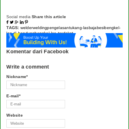
Social media
Share this article





TAGS:
welder
welding
pengelasan
tukang-las
baja
besi
bengkel-
las-di-bandung
bengkel-las-terdekat
Komentar dari Facebook
Write a comment
Nickname
*
E-mail
*
Website