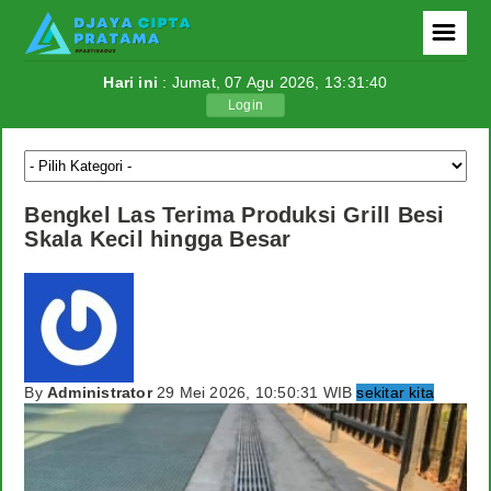
☰
Hari ini
: Jumat, 07 Agu 2026,
13:31:41
Login
Berita
Politik
Bengkel Las Terima Produksi Grill Besi
Ekonomi
Skala Kecil hingga Besar
Tutorial
Teknologi
Internasional
By
Administrator
29 Mei 2026, 10:50:31 WIB
sekitar kita
Berita Foto
Download